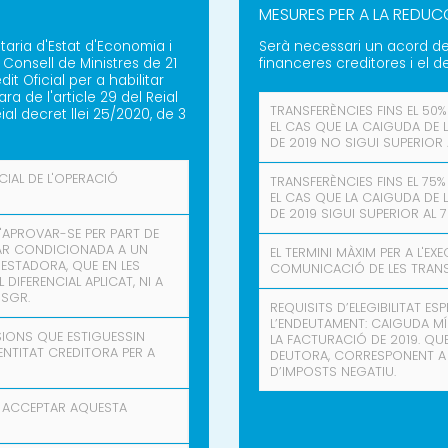
MESURES PER A LA REDUC
aria d'Estat d'Economia i
Serà necessari un acord de
 Consell de Ministres de 21
financeres creditores i el d
dit Oficial per a habilitar
ra de l'article 29 del Reial
TRANSFERÈNCIES FINS EL 50%
eial decret llei 25/2020, de 3
EL CAS QUE LA CAIGUDA DE 
DE 2019 NO SIGUI SUPERIOR 
CIAL DE L'OPERACIÓ
TRANSFERÈNCIES FINS EL 75%
EL CAS QUE LA CAIGUDA DE 
DE 2019 SIGUI SUPERIOR AL 
D'APROVAR-SE PER PART DE
TAR CONDICIONADA A UN
EL TERMINI MÀXIM PER A L'E
PRESTADORA, QUE EN LES
COMUNICACIÓ DE LES TRANSF
 DIFERENCIAL APLICAT, NI A
 SGR.
REQUISITS D’ELEGIBILITAT E
L’ENDEUTAMENT: CAIGUDA MÍ
SIONS QUE ESTIGUESSIN
LA FACTURACIÓ DE 2019. QU
'ENTITAT CREDITORA PER A
DEUTORA, CORRESPONENT A L
D’IMPOSTS NEGATIU.
 A ACCEPTAR AQUESTA