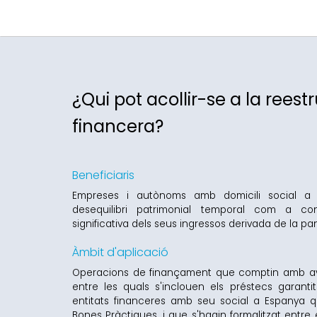
¿Qui pot acollir-se a la reest
financera?
Beneficiaris
Empreses i autònoms amb domicili social a
desequilibri patrimonial temporal com a c
significativa dels seus ingressos derivada de la p
Àmbit d'aplicació
Operacions de finançament que comptin amb ava
entre les quals s'inclouen els préstecs garanti
entitats financeres amb seu social a Espanya qu
Bones Pràctiques, i que s'hagin formalitzat entre 