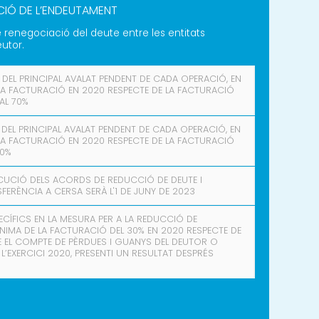
CIÓ DE L’ENDEUTAMENT
 renegociació del deute entre les entitats
eutor.
 DEL PRINCIPAL AVALAT PENDENT DE CADA OPERACIÓ, EN
LA FACTURACIÓ EN 2020 RESPECTE DE LA FACTURACIÓ
AL 70%
 DEL PRINCIPAL AVALAT PENDENT DE CADA OPERACIÓ, EN
LA FACTURACIÓ EN 2020 RESPECTE DE LA FACTURACIÓ
70%
XECUCIÓ DELS ACORDS DE REDUCCIÓ DE DEUTE I
ERÈNCIA A CERSA SERÀ L'1 DE JUNY DE 2023
SPECÍFICS EN LA MESURA PER A LA REDUCCIÓ DE
NIMA DE LA FACTURACIÓ DEL 30% EN 2020 RESPECTE DE
E EL COMPTE DE PÈRDUES I GUANYS DEL DEUTOR O
’EXERCICI 2020, PRESENTI UN RESULTAT DESPRÉS