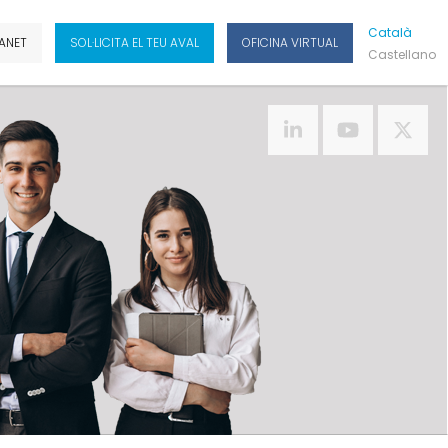
Cat
Alà
ANET
SOL·LICITA EL TEU AVAL
OFICINA VIRTUAL
Cas
Tellano