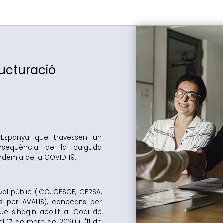
ructuració
 Espanya que travessen un
onseqüència de la caiguda
andèmia de la COVID 19.
l públic (ICO, CESCE, CERSA,
ts per AVALIS), concedits per
e s'hagin acollit al Codi de
el 17 de març de 2020 i l'11 de