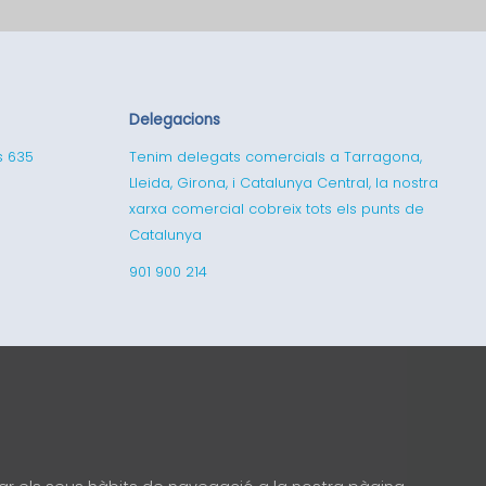
Delegacions
s 635
Tenim delegats comercials a Tarragona,
Lleida, Girona, i Catalunya Central, la nostra
xarxa comercial cobreix tots els punts de
Catalunya
901 900 214