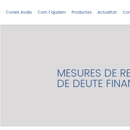
Coneix Avalis
Com t'ajudem
Productes
Actualitat
Con
MESURES DE R
DE DEUTE FIN