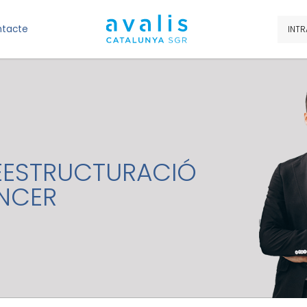
tacte
INTR
EESTRUCTURACIÓ
ANCER