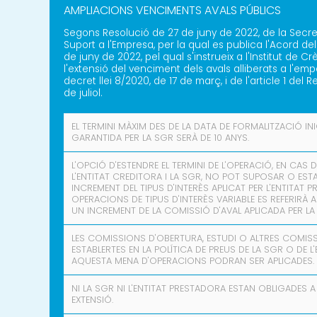
AMPLIACIONS VENCIMENTS AVALS PÚBLICS
Segons Resolució de 27 de juny de 2022, de la Secret
Suport a l'Empresa, per la qual es publica l'Acord del
de juny de 2022, pel qual s'instrueix a l'Institut de Crè
l'extensió del venciment dels avals alliberats a l'empa
decret llei 8/2020, de 17 de març, i de l'article 1 del R
de juliol.
EL TERMINI MÀXIM DES DE LA DATA DE FORMALITZACIÓ INI
GARANTIDA PER LA SGR SERÀ DE 10 ANYS.
L'OPCIÓ D'ESTENDRE EL TERMINI DE L'OPERACIÓ, EN CAS 
L'ENTITAT CREDITORA I LA SGR, NO POT SUPOSAR O ES
INCREMENT DEL TIPUS D'INTERÈS APLICAT PER L'ENTITAT 
OPERACIONS DE TIPUS D'INTERÈS VARIABLE ES REFERIRÀ AL
UN INCREMENT DE LA COMISSIÓ D'AVAL APLICADA PER LA
LES COMISSIONS D'OBERTURA, ESTUDI O ALTRES COMIS
ESTABLERTES EN LA POLÍTICA DE PREUS DE LA SGR O DE L
AQUESTA MENA D'OPERACIONS PODRAN SER APLICADES.
NI LA SGR NI L'ENTITAT PRESTADORA ESTAN OBLIGADES
EXTENSIÓ.