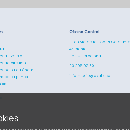
em
Oficina Central
Gran via de les Corts Catalane
uir
4ª planta
rs d'inversió
08010 Barcelona
rs de circulant
93 298 02 60
ers per a autònoms
informacio@avalis.cat
ers per a pimes
ics
ran
okies