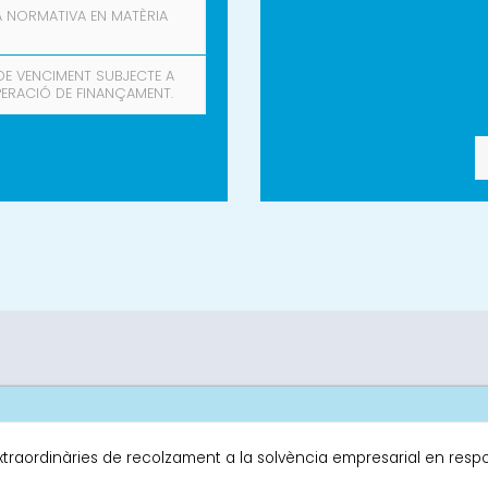
LA NORMATIVA EN MATÈRIA
DE VENCIMENT SUBJECTE A
ERACIÓ DE FINANÇAMENT.
xtraordinàries de recolzament a la solvència empresarial en resp