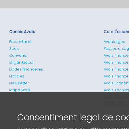
Coneix Avalis
Com t'ajud
Presentació
Avantatges
Socis
Passos a seg
Convenis
Avals finance
Organització
Avals finance
Dades financeres
Avals financ
Notícies
Avals financ
Newsletter
Avals Econòm
Mapa Web
Avals Tècnics
Avals Aquisg
Casos reals
Consentiment legal de co