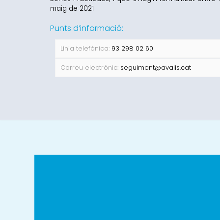
maig de 2021
Punts d’informació:
Línia telefònica:
93 298 02 60
Correu electrònic:
seguiment@avalis.cat