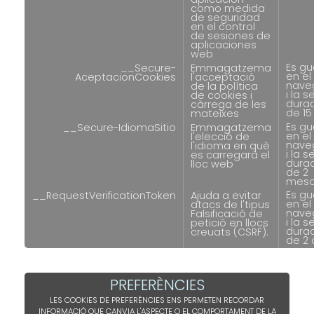
como medida
de seguridad
en el control
de sesiones de
aplicaciones
web
Es g
__Secure-
Emmagatzema
en el
AceptacionCookies
l'acceptació
nave
de la política
i la s
de cookies i
dura
càrrega de les
de 15
mateixes
Es g
__Secure-IdiomaSitio
Emmagatzema
en el
l'elecció de
nave
l'idioma en què
i la s
es carregarà el
dura
lloc web
de 2
mes
Es g
__RequestVerificationToken
Ajuda a evitar
en el
atacs de l'tipus
nave
Falsificació de
i la s
petició en llocs
dura
creuats (CSRF).
de 2 
PREFERÈNCIES
LES COOKIES DE PREFERÈNCIES ENS PERMETEN RECORDAR
INFORMACIÓ QUE CANVIA L'ASPECTE O EL COMPORTAMENT DE LA