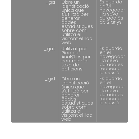
Es guarda
_ga
Obre un
en el
identificació
navegador
única que
i la seva
s'utilitza per
durada és
generar
de 2 anys
dades
estadístiques
sobre com
utilitza el
visitant el lloc
web.
Es guarda
_gat
Utilitzat per
en el
Google
navegador
Analytics per
i la seva
controlar la
durada es
taxa de
redueix a
peticions
la sessió
Es guarda
_gid
Obre un
en el
identificació
navegador
única que
i la seva
s'utilitza per
durada es
generar
redueix a
dades
la sessió
estadístiques
sobre com
utilitza el
visitant el lloc
web.