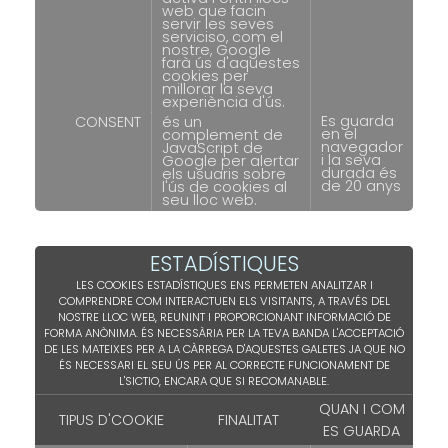
web que facin
servir les seves
serviciso, com el
nostre, Google
farà ús d'aquestes
cookies per
millorar la seva
experiència d'ús.
Es guarda
CONSENT
és un
en el
complement de
navegador
JavaScript de
i la seva
Google per alertar
durada és
els usuaris sobre
de 20 anys
l'ús de cookies al
seu lloc web.
ESTADÍSTIQUES
LES COOKIES ESTADÍSTIQUES ENS PERMETEN ANALITZAR I
COMPRENDRE COM INTERACTUEN ELS VISITANTS, A TRAVÉS DEL
NOSTRE LLOC WEB, REUNINT I PROPORCIONANT INFORMACIÓ DE
FORMA ANÒNIMA. ÉS NECESSÀRIA PER LA TEVA BANDA L'ACCEPTACIÓ
DE LES MATEIXES PER A LA CÀRREGA D'AQUESTES GALETES JA QUE NO
ÉS NECESSARI EL SEU ÚS PER AL CORRECTE FUNCIONAMENT DE
L'SICTIO, ENCARA QUE SI RECOMANABLE.
QUAN I COM
TIPUS D'COOKIE
FINALITAT
ES GUARDA