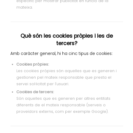
específic per mostrar publicitat en funció de la
mateixa.
Què són les cookies pròpies i les de
tercers?
Amb caràcter general, hi ha cinc tipus de cookies:
Cookies pròpies:
Les cookies pròpies són aquelles que es generen i
gestionen pel mateix responsable que presta el
servei sol·licitat per l'usuari.
Cookies de tercers:
Són aquelles que es generen per altres entitats
diferents de el mateix responsable (serveis o
proveïdors externs, com per exemple Google).