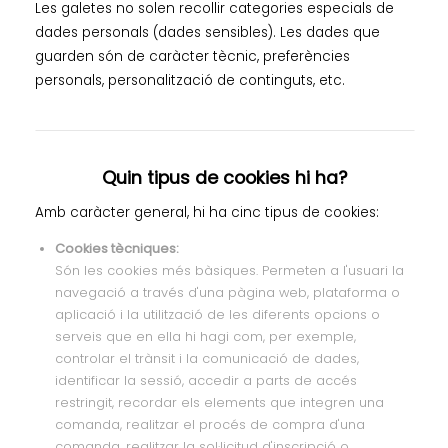
Les galetes no solen recollir categories especials de
dades personals (dades sensibles). Les dades que
guarden són de caràcter tècnic, preferències
personals, personalització de continguts, etc.
Quin tipus de cookies hi ha?
Amb caràcter general, hi ha cinc tipus de cookies:
Cookies tècniques:
Són les cookies més bàsiques. Permeten a l'usuari la
navegació a través d'una pàgina web, plataforma o
aplicació i la utilització de les diferents opcions o
serveis que en ella hi hagi com, per exemple,
controlar el trànsit i la comunicació de dades,
identificar la sessió, accedir a parts de accés
restringit, recordar els elements que integren una
comanda, realitzar el procés de compra d'una
comanda, realitzar la sol·licitud d'inscripció o