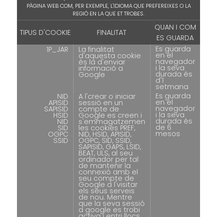
PÀGINA WEB COM, PER EXEMPLE, L'IDIOMA QUE PREFEREIXES O LA
REGIÓ EN LA QUE ET TROBES.
QUAN I COM
TIPUS D'COOKIE
FINALITAT
ES GUARDA
Es guarda
1P_JAR
La finalitat
en el
d'aquesta cookie
navegador
és la d'enviar
i la seva
informació a
durada és
Google
d'1
setmana
Es guarda
NID
A l'crear o iniciar
en el
APISID
sessió en un
navegador
SAPISID
compte de
i la seva
HSID
Google es creen i
durada és
NID
s'emmagatzemen
de 6
SID
les cookies PREF,
mesos
OGPC
NID, HSID, APISID,
SSID
OGPC, SID, SSID,
SAPISID, GAPS, LSID,
BEAT, ULS, al seu
ordinador per tal
de mantenir la
connexió amb el
seu compte de
Google a l'visitar
els seus serveis
de nou. Mentre
que la seva sessió
a google es trobi
activa i entri llocs