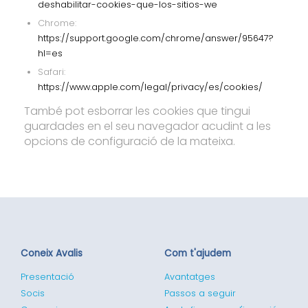
deshabilitar-cookies-que-los-sitios-we
Chrome:
https://support.google.com/chrome/answer/95647?
hl=es
Safari:
https://www.apple.com/legal/privacy/es/cookies/
També pot esborrar les cookies que tingui
guardades en el seu navegador acudint a les
opcions de configuració de la mateixa.
Coneix Avalis
Com t'ajudem
Presentació
Avantatges
Socis
Passos a seguir