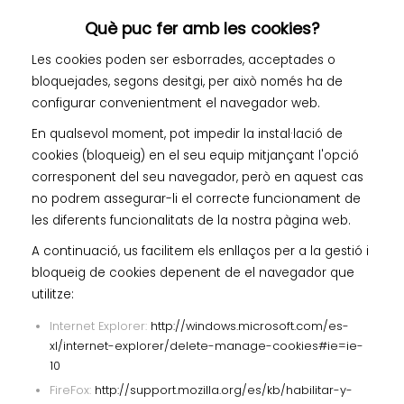
Què puc fer amb les cookies?
Les cookies poden ser esborrades, acceptades o
bloquejades, segons desitgi, per això només ha de
configurar convenientment el navegador web.
En qualsevol moment, pot impedir la instal·lació de
cookies (bloqueig) en el seu equip mitjançant l'opció
corresponent del seu navegador, però en aquest cas
no podrem assegurar-li el correcte funcionament de
les diferents funcionalitats de la nostra pàgina web.
A continuació, us facilitem els enllaços per a la gestió i
bloqueig de cookies depenent de el navegador que
utilitze:
Internet Explorer:
http://windows.microsoft.com/es-
xl/internet-explorer/delete-manage-cookies#ie=ie-
10
FireFox:
http://support.mozilla.org/es/kb/habilitar-y-