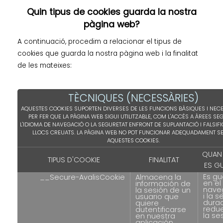
Quin tipus de cookies guarda la nostra
pàgina web?
A continuació, procedim a relacionar el tipus de
cookies que guarda la nostra pàgina web i la finalitat
de les mateixes:
TÈCNIQUES (NECESSÀRIES)
AQUESTES COOKIES SUPORTEN DIVERSES DE LES FUNCIONS BÀSIQUES I NEC
PER FER QUE LA PÀGINA WEB SIGUI UTILITZABLE, COM L'ACCÉS A ÀREES SE
L'IDIOMA DE NAVEGACIÓ O LA SEGURETAT ENFRONT DE SUPLANTACIÓ I FALSIF
LLOCS CREUATS. LA PÀGINA WEB NO POT FUNCIONAR ADEQUADAMENT S
AQUESTES COOKIES.
QUAN
TIPUS D'COOKIE
FINALITAT
ES G
Es g
__Secure-AvalisCookie
Almacena la
en el
información de
nave
la sesión de un
i la s
usuario que
dura
quiere
redue
autentificarse
la se
en nuestra
aplicación