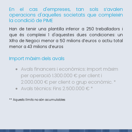
En el cas d'empreses, tan sols s’avalen
operacions d'aquelles societats que compleixin
la condició de PIME
Han de teniir una plantilla inferior a 250 treballadors i
que és compleixi 1 d'aquestes dues condiciones: un
Xifra de Negoci menor a 50 milions d’euros o actiu total
menor a 43 milions d’euros
Import màxim dels avals
Avals financers i econòmics: Import màxim
per operació 1.300.000 € per client i
2.000.000 € per client o grup econòmic. *
Avals tècnics: Fins 2.500.000 € *
** Aquests límits no són acumulables