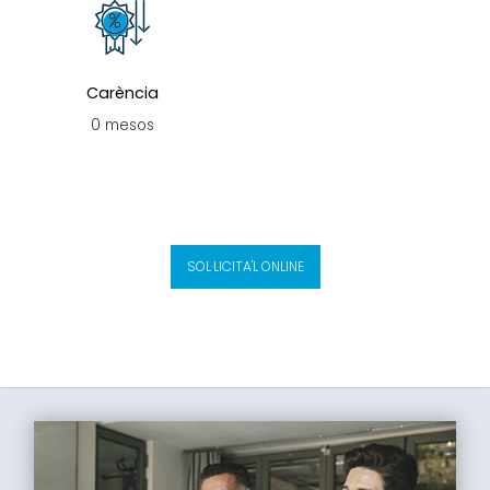
Carència
0 mesos
SOL·LICITA'L ONLINE