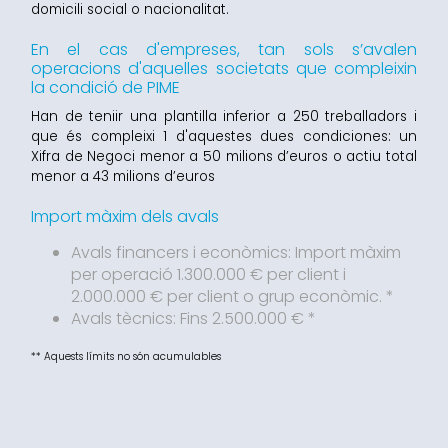
domicili social o nacionalitat.
En el cas d'empreses, tan sols s’avalen
operacions d'aquelles societats que compleixin
la condició de PIME
Han de teniir una plantilla inferior a 250 treballadors i
que és compleixi 1 d'aquestes dues condiciones: un
Xifra de Negoci menor a 50 milions d’euros o actiu total
menor a 43 milions d’euros
Import màxim dels avals
Avals financers i econòmics: Import màxim
per operació 1.300.000 € per client i
2.000.000 € per client o grup econòmic. *
Avals tècnics: Fins 2.500.000 € *
** Aquests límits no són acumulables