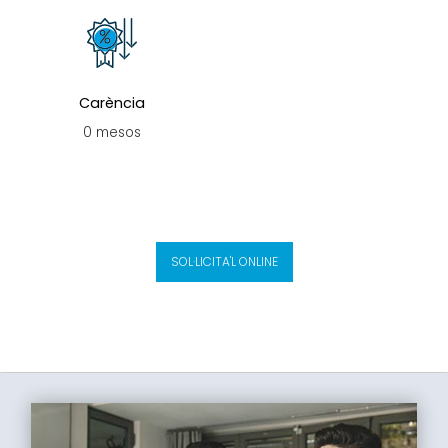
Carència
0 mesos
SOL·LICITA'L ONLINE