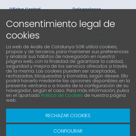
Oficina Central
Delegaciones
Consentimiento legal de
Gran via de les Corts
Tenemos delegados
Catalanes 635
comerciales en
cookies
4ª planta
Tarragona, Lleida, Girona, y
08010 Barcelona
Catalunya Central, nuestra
La web de Avalis de Catalunya SGR utiliza cookies,
red comercial cubre todos
propias y de terceros, para mantener sus preferencias
93 298 02 60
y analizar sus hábitos de navegación en nuestra
los puntos de Catalunya
página web, con la finalidad de garantizar la calidad,
informacio@avalis.cat
seguridad y mejora de los servicios ofrecidos a través
901 900 214
de la misma. Las cookies pueden ser aceptadas,
rechazadas, bloqueadas y borradas, según desee. Ello
podrá hacerlo mediante las opciones disponibles en la
Forma parte de nuestra comunidad
presente ventana o a través de la configuración de su
navegador, según el caso. Para más información, pulsa
en el apartado
Politica de Cookies
de nuestra página
web.
Aviso Legal
Política de protección de privacidad
RECHAZAR COOKIES
Política de Cookies
Canal denuncia
CONFIGURAR
© Copyright 2026 Avalis SGR | Diseño y Desarrollo
SGRsoft