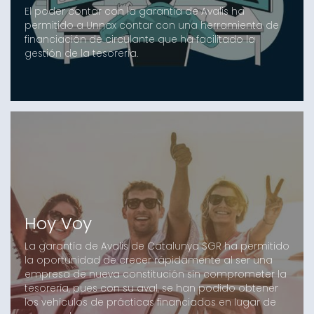
El poder contar con la garantía de Avalis ha
permitido a Unnax contar con una herramienta de
financiación de circulante que ha facilitado la
gestión de la tesorería.
Hoy Voy
La garantía de Avalis de Catalunya SGR ha permitido
la oportunidad de crecer rápidamente al ser una
empresa de nueva constitución sin comprometer la
tesorería, pues con su aval, se han podido obtener
los vehículos de prácticas financiados en lugar de