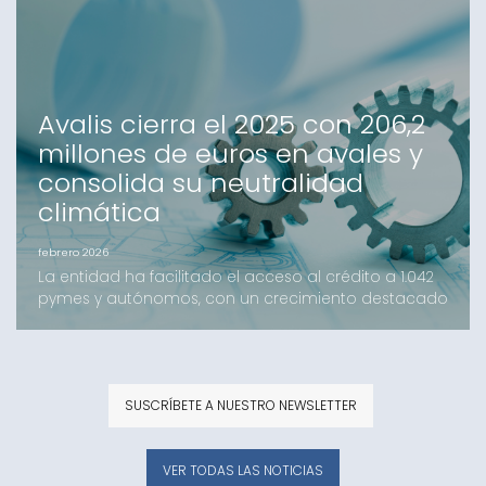
nueva herramienta digital ICO Crecimiento, las
pequeñas y medianas empresas podrán acceder a
recursos en condiciones preferentes y con el apoyo
de la garan
Avalis cierra el 2025 con 206,2
millones de euros en avales y
consolida su neutralidad
climática
febrero 2026
La entidad ha facilitado el acceso al crédito a 1.042
pymes y autónomos, con un crecimiento destacado
de los avales de inversión y el impulso de nuevas
líneas como el B-crèdit.Avalis de Catalunya ha
cerrado el ejercicio 2025 con un volumen de importe
formalizado de 206,2 millones de euros, una cifra que
SUSCRÍBETE A NUESTRO NEWSLETTER
supera los resultados del año anterior. La ac
VER TODAS LAS NOTICIAS