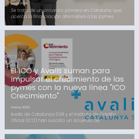
junio 2026
Se trata de un proyecto pionero en Cataluña, que
acerca la financiación alternativa a las pymes
catalanas, en el que Avalis y Kenta Capital llevan
trabajando varios meses y que cuenta con el apoyo
de un grupo de inversores, tanto Family Offices
como Institucionales, mayoritariamente catalanesEl
fondo, que ofrecerá financiación de hasta 4 millones
d
El ICO y Avalis suman para
impulsar el crecimiento de las
pymes con la nueva línea "ICO
Crecimiento"
marzo 2026
Avalis de Catalunya SGR y el Instituto de Crédito
Oficial (ICO) han suscrito un acuerdo de
colaboración estratégico para facilitar el acceso a
la financiación de las pymes catalanas. Mediante la