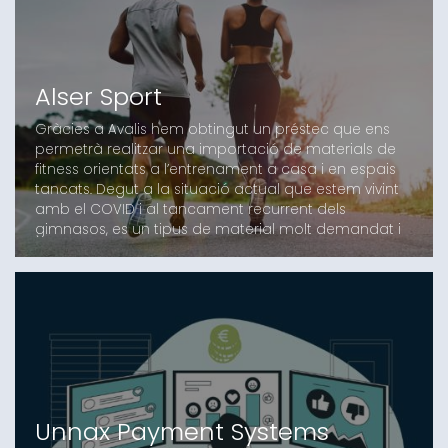
Alser Sport
Gràcies a Avalis hem obtingut un préstec que ens
permetrà realitzar una importació de materials de
fitness orientats a l’entrenament a casa i en espais
tancats. Degut a la situació actual que estem vivint
amb el COVID i al tancament recurrent dels
gimnasos, es un tipus de material molt demandat i
necessari en els temps que estem vivint
Unnax Payment Systems