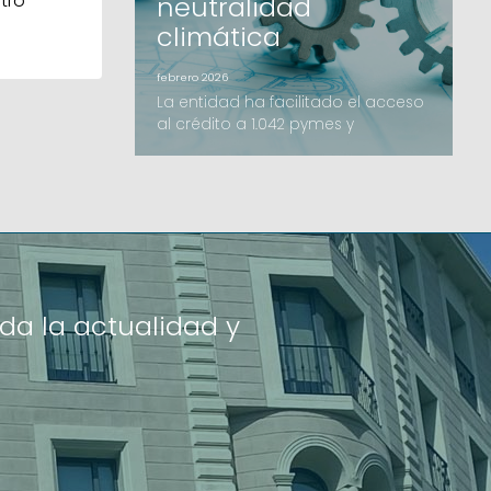
tro
neutralidad
climática
febrero 2026
La entidad ha facilitado el acceso
al crédito a 1.042 pymes y
autónomos, con un crecimiento
destacado de los avales de
inversión y el impulso de nuevas
líneas como el B-crèdit.Avalis de
Catalunya ha cerrado el ejercicio
2025 con un volumen de importe
formalizado de 206,2 millones de
euros, una cifra que supera los
da la actualidad y
resultados del año anterior. La ac