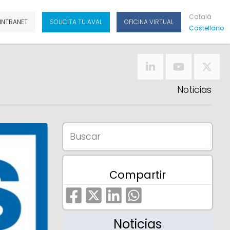
Cat
Alà
INTRANET
SOLICITA TU AVAL
OFICINA VIRTUAL
Cas
Tellano
Noticias
Compartir
Noticias