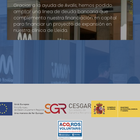
Gracias a la ayuda de Avalis, hemos podido
poder disponer de una financiación de circulante
Segufoc
ampliar una línea de deuda bancaria que
suficiente para cubrir nuestras necesidades. Su
complementa nuestra financiación en capital
apoyo ha facilitado la posibilidad de ofrecer a
Avalis de Catalunya ha sido una herramienta que
para financiar un proyecto de expansión en
nuestros proveedores la confianza requerida para
nos ha permitido facilidades para obtener la
nuestra clínica de Lleida.
financiarse.
financiación.