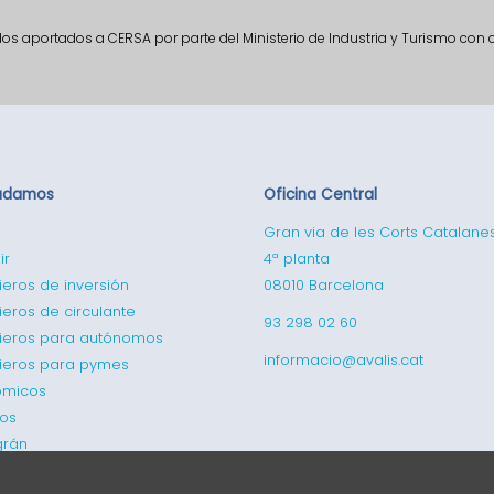
ndos aportados a CERSA por parte del Ministerio de Industria y Turismo con
udamos
Oficina Central
Gran via de les Corts Catalane
ir
4ª planta
ieros de inversión
08010 Barcelona
ieros de circulante
93 298 02 60
cieros para autónomos
informacio@avalis.cat
cieros para pymes
ómicos
cos
grán