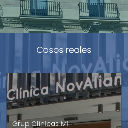
Casos reales
Units-4
Grup Clínicas Mi
La ayuda de Avalis nos ha dado la seguridad de