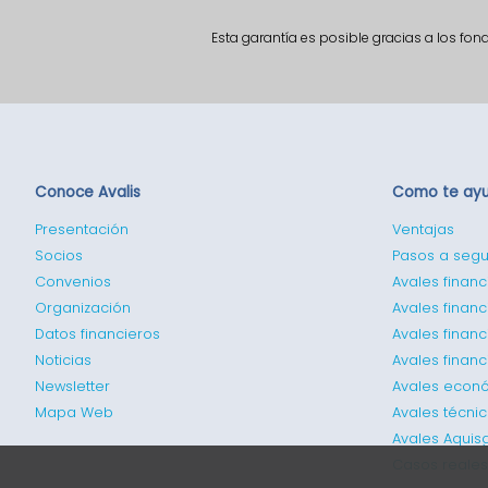
Esta garantía es posible gracias a los fo
Conoce Avalis
Como te ay
Presentación
Ventajas
Socios
Pasos a segu
Convenios
Avales financ
Organización
Avales financ
Datos financieros
Avales finan
Noticias
Avales finan
Newsletter
Avales econ
Mapa Web
Avales técni
Avales Aquis
Casos reales