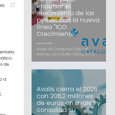
Institucionales, mayoritariamente
impulsar el
IAS
catalanesEl fondo, que ofrecerá
financiación de hasta 4 millones d
crecimiento de las
pymes con la nueva
línea "ICO
Crecimiento"
marzo 2026
Avalis de Catalunya SGR y el
ventario
Instituto de Crédito Oficial (ICO)
ático.
han suscrito un acuerdo de
es de
colaboración estratégico para
facilitar el acceso a la financiación
de las pymes catalanas. Mediante
o a
la nueva herramienta digital ICO
Crecimiento, las pequeñas y
Avalis cierra el 2025
medianas empresas podrán
,
con 206,2 millones
acceder a recursos en
condiciones preferentes y con el
de euros en avales y
apoyo de la garan
consolida su