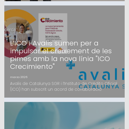
que treballen i que compta amb el suport d’un grup
d’inversors, tant family offices com institucionals,
majoritàriament catalansEl fons, que oferirà
finançament de fins a 4 milions d’euros en
condicions c
L’ICO i Avalis sumen per a
impulsar el creixement de les
pimes amb la nova línia "ICO
Crecimiento"
marzo 2026
Avalis de Catalunya SGR i l’Instituto de Crédito Oficial
(ICO) han subscrit un acord de col·laboració
estratègic per facilitar l’accés al finançament de les
pimes catalanes. Mitjançant la nova eina digital ICO
Crecimiento, les petites i mitjanes empreses podran
accedir a recursos en condicions preferents i amb el
suport de la garantia d’Avalis.L’ob