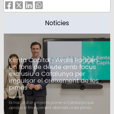
Notícies
Kenta Capital i Avalis llancen
un fons de deute amb focus
exclusiu a Catalunya per
impulsar el creixement de les
pimes
junio 2026
Es tracta d’un projecte pioner a Catalunya que
apropa el finançament alternatiu a les pimes
catalanes, en el qual Avalis i Kenta Capital fa mesos