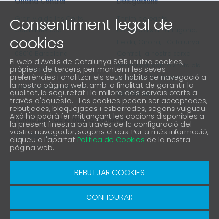
Oficina Central
Delegacions
Gran via de les Corts
Tenim delegats
Consentiment legal de
Catalanes 635
comercials a Tarragona,
cookies
4ª planta
Lleida, Girona, i Catalunya
08010 Barcelona
Central, la nostra xarxa
El web d'Avalis de Catalunya SGR utilitza cookies,
comercial cobreix tots els
pròpies i de tercers, per mantenir les seves
93 298 02 60
preferències i analitzar els seus hàbits de navegació a
punts de Catalunya
la nostra pàgina web, amb la finalitat de garantir la
informacio@avalis.cat
qualitat, la seguretat i la millora dels serveis oferts a
901 900 214
través d'aquesta. . Les cookies poden ser acceptades,
rebutjades, bloquejades i esborrades, segons vulgueu.
Això ho podrà fer mitjançant les opcions disponibles a
Forma part de la nostra comunitat
la present finestra oa través de la configuració del
vostre navegador, segons el cas. Per a més informació,
cliqueu a l'apartat
Politica de Cookies
de la nostra
pàgina web.
Avís Legal
Política de protecció de privacitat
REBUTJAR COOKIES
Política de Cookies
Canal denúncia
CONFIGURAR
© Copyright 2026 Avalis SGR | Diseño y Desarrollo
SGRsoft