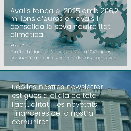
Avalis tanca el 2025 amb 206,2
milions d’euros en avals i
consolida la seva neutralitat
climàtica
febrero 2026
L’entitat ha facilitat l’accés al crèdit a 1.042 pimes i
autònoms, amb un creixement destacat dels avals
d’inversió i l’impuls de noves línies com el B-
crèditAvalis de Catalunya ha tancat l’exercici 2025
amb un volum d’import formalitzat de 206,2 milions
d’euros, una xifra que supera els resultats de l'any
Rep les nostres newsletter i
anterior. L’activitat de la Societat de Ga
estigues a el dia de tota
l'actualitat i les novetats
financeres de la nostra
comunitat