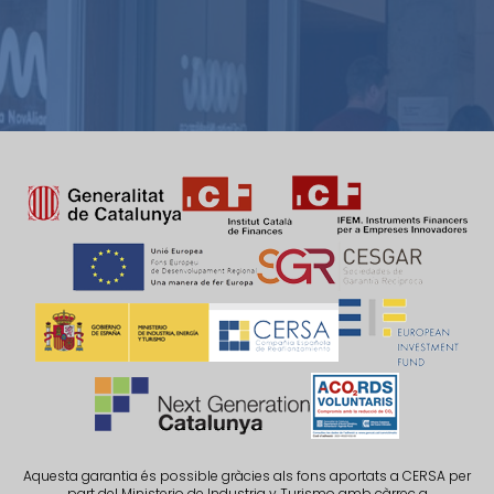
Aquesta garantia és possible gràcies als fons aportats a CERSA per
part del Ministerio de Industria y Turismo amb càrrec a