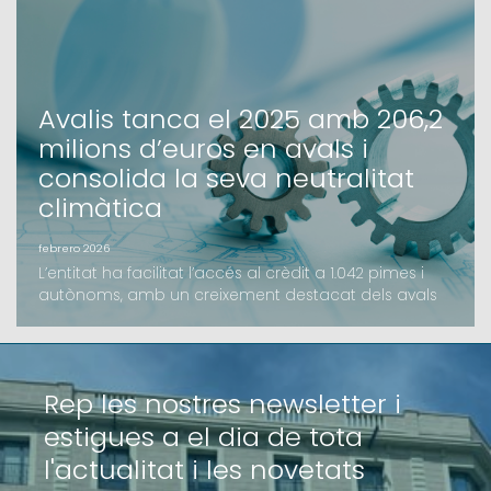
accedir a recursos en condicions preferents i amb el
suport de la garantia d’Avalis.L’ob
Avalis tanca el 2025 amb 206,2
milions d’euros en avals i
consolida la seva neutralitat
climàtica
febrero 2026
L’entitat ha facilitat l’accés al crèdit a 1.042 pimes i
autònoms, amb un creixement destacat dels avals
d’inversió i l’impuls de noves línies com el B-
crèditAvalis de Catalunya ha tancat l’exercici 2025
amb un volum d’import formalitzat de 206,2 milions
d’euros, una xifra que supera els resultats de l'any
Rep les nostres newsletter i
anterior. L’activitat de la Societat de Ga
estigues a el dia de tota
l'actualitat i les novetats