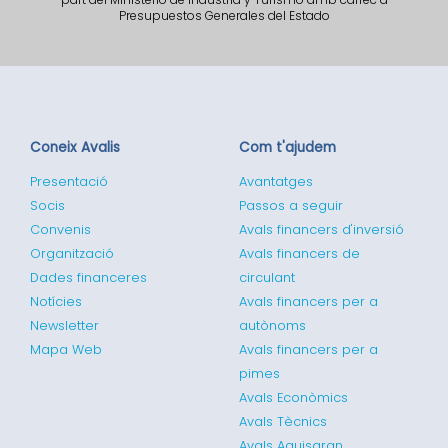
Presupuestos Generales del Estado
Coneix Avalis
Com t'ajudem
Presentació
Avantatges
Socis
Passos a seguir
Convenis
Avals financers d'inversió
Organització
Avals financers de
Dades financeres
circulant
Notícies
Avals financers per a
Newsletter
autònoms
Mapa Web
Avals financers per a
pimes
Avals Econòmics
Avals Tècnics
Avals Aquisgran