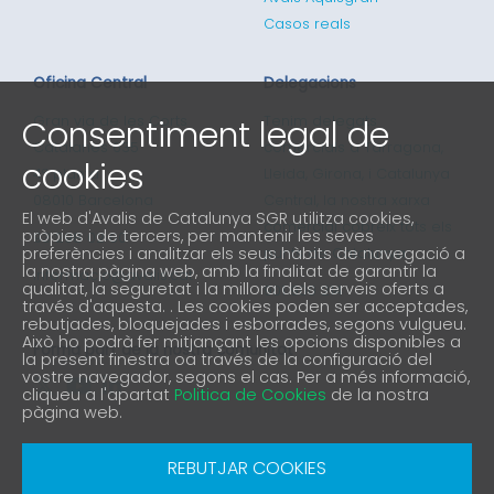
Casos reals
Oficina Central
Delegacions
Consentiment legal de
Gran via de les Corts
Tenim delegats
Catalanes 635
comercials a Tarragona,
cookies
4ª planta
Lleida, Girona, i Catalunya
08010 Barcelona
Central, la nostra xarxa
El web d'Avalis de Catalunya SGR utilitza cookies,
comercial cobreix tots els
pròpies i de tercers, per mantenir les seves
93 298 02 60
preferències i analitzar els seus hàbits de navegació a
punts de Catalunya
la nostra pàgina web, amb la finalitat de garantir la
informacio@avalis.cat
qualitat, la seguretat i la millora dels serveis oferts a
901 900 214
través d'aquesta. . Les cookies poden ser acceptades,
rebutjades, bloquejades i esborrades, segons vulgueu.
Això ho podrà fer mitjançant les opcions disponibles a
Forma part de la nostra comunitat
la present finestra oa través de la configuració del
vostre navegador, segons el cas. Per a més informació,
cliqueu a l'apartat
Politica de Cookies
de la nostra
pàgina web.
Avís Legal
Política de protecció de privacitat
REBUTJAR COOKIES
Política de Cookies
Canal denúncia