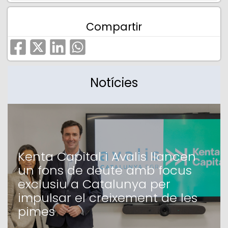
Compartir
Notícies
Kenta Capital i Avalis llancen
un fons de deute amb focus
exclusiu a Catalunya per
impulsar el creixement de les
pimes