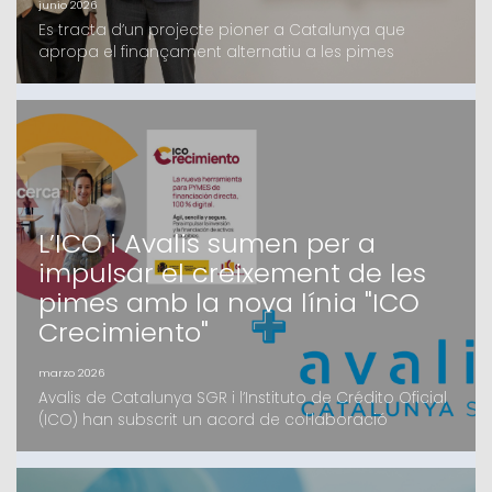
junio 2026
Es tracta d’un projecte pioner a Catalunya que
apropa el finançament alternatiu a les pimes
catalanes, en el qual Avalis i Kenta Capital fa mesos
que treballen i que compta amb el suport d’un grup
d’inversors, tant family offices com institucionals,
majoritàriament catalansEl fons, que oferirà
finançament de fins a 4 milions d’euros en
condicions c
L’ICO i Avalis sumen per a
impulsar el creixement de les
pimes amb la nova línia "ICO
Crecimiento"
marzo 2026
Avalis de Catalunya SGR i l’Instituto de Crédito Oficial
(ICO) han subscrit un acord de col·laboració
estratègic per facilitar l’accés al finançament de les
pimes catalanes. Mitjançant la nova eina digital ICO
Crecimiento, les petites i mitjanes empreses podran