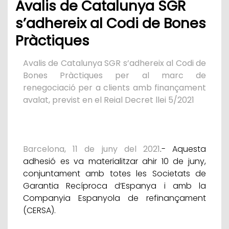
Avalis de Catalunya SGR
s’adhereix al Codi de Bones
Pràctiques
Avalis de Catalunya SGR s’adhereix al Codi de
Bones Pràctiques per al marc de
renegociació per a clients amb finançament
avalat, previst en el Reial Decret llei 5/2021
Barcelona, 11 de juny del 2021
.- Aquesta
adhesió es va materialitzar ahir 10 de juny,
conjuntament amb totes les Societats de
Garantia Recíproca d’Espanya i amb la
Companyia Espanyola de refinançament
(CERSA).