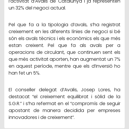
l’activitat d’Avalis de Catalunya i ja representen
un 32% del negoci actual.
Pel que fa a la tipologia d’avals, s’ha registrat
creixement en les diferents línies de negoci si bé
són els avals tècnics i els econòmics els que més
estan creixent. Pel que fa als avals per a
operacions de circulant, que continuen sent els
que més activitat aporten, han augmentat un 7%
en aquest període, mentre que els d’inversió ho
han fet un 5%.
El conseller delegat d’Avalis, Josep Lores, ha
destacat “el creixement equilibrat i sòlid de la
S.G.R.” i s’ha refermat en el “compromís de seguir
apostant de manera decidida per empreses
innovadores i de creixement”.