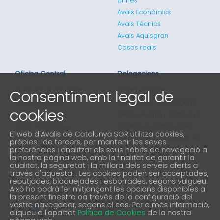
pimes
Avals Econòmics
Avals Tècnics
Avals Aquisgran
Casos reals
Oficina Central
Delegacions
Consentiment legal de
Gran via de les Corts
Tenim delegats
Catalanes 635
comercials a Tarragona,
cookies
4ª planta
Lleida, Girona, i Catalunya
08010 Barcelona
Central, la nostra xarxa
El web d'Avalis de Catalunya SGR utilitza cookies,
comercial cobreix tots els
pròpies i de tercers, per mantenir les seves
93 298 02 60
preferències i analitzar els seus hàbits de navegació a
punts de Catalunya
la nostra pàgina web, amb la finalitat de garantir la
informacio@avalis.cat
qualitat, la seguretat i la millora dels serveis oferts a
901 900 214
través d'aquesta. . Les cookies poden ser acceptades,
rebutjades, bloquejades i esborrades, segons vulgueu.
Això ho podrà fer mitjançant les opcions disponibles a
Forma part de la nostra comunitat
la present finestra oa través de la configuració del
vostre navegador, segons el cas. Per a més informació,
cliqueu a l'apartat
Politica de Cookies
de la nostra