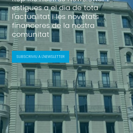
estigues a el dia de tota
l'actualitat i les novetats
financeres de la nostra
comunitat
SUBSCRIVIU A L'NEWSLETTER