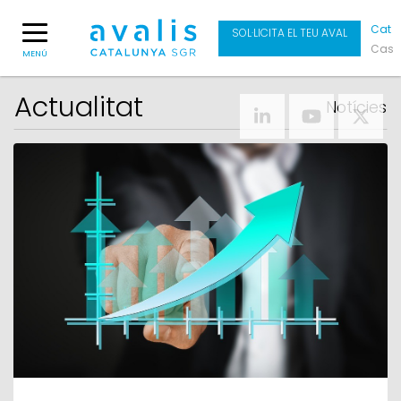
Cat
SOL·LICITA EL TEU AVAL
Cas
MENÚ
Actualitat
Notícies