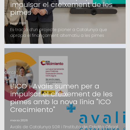
impulsar el creixement de les
pimes
junio 2026
Es tracta d’un projecte pioner a Catalunya que
apropa el finançament alternatiu a les pimes
catalanes, en el qual Avalis i Kenta Capital fa mesos
que treballen i que compta amb el suport d’un grup
d’inversors, tant family offices com institucionals,
majoritàriament catalansEl fons, que oferirà
finançament de fins a 4 milions d’euros en
condicions c
L’ICO i Avalis sumen per a
impulsar el creixement de les
pimes amb la nova línia "ICO
Crecimiento"
marzo 2026
Avalis de Catalunya SGR i l’Instituto de Crédito Oficial