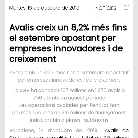
Martes, 15 de octubre de 2019
NOTÍCIES
Avalis creix un 8,2% més fins
el setembre apostant per
empreses innovadores i de
creixement
Avalis creix un 8,2% més fins el setembre apostant
per empreses innovadores i de creixement
La SGR ha concedit 107 milions en 1.270 avals a
756 clients en aquest període
Les operacions avalades per l’entitat han
permès que més de 219 milions de finançament
induït arribin a pimes i autònoms
Barcelona, 14 d’octubre del 2019
.- Avalis de
Catalunya ha formalitzat un total de 107 milions