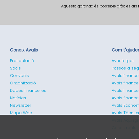
Aquesta garantia és possible gràcies als 
Coneix Avalis
Com t'ajud
Presentació
Avantatges
Socis
Passos a seg
Convenis
Avals finance
Organització
Avals finance
Dades financeres
Avals financ
Notícies
Avals financ
Newsletter
Avals Econòm
Mapa Web
Avals Tècnics
Avals Aquisg
Casos reals