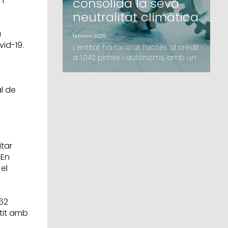
n
consolida la seva
neutralitat climàtica
a
febrero 2026
vid-19.
L’entitat ha facilitat l’accés al crèdit
a 1.042 pimes i autònoms, amb un
creixement destacat dels avals
d’inversió i l’impuls de noves línies
com el B-crèditAvalis de Catalunya
al de
ha tancat l’exercici 2025 amb un
volum d’import formalitzat de 206,2
milions d’euros, una xifra que
supera els resultats de l'any
anterior. L’activitat de la Societat
itar
de Ga
 En
el
62
tit amb