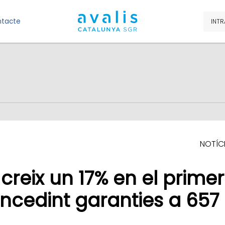
tacte
INTR
NOTÍC
creix un 17% en el primer
oncedint garanties a 657