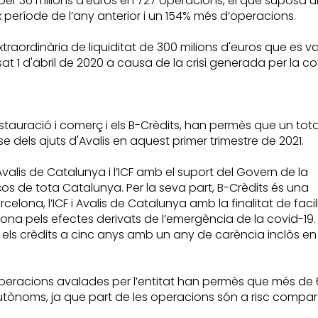
er 36 milions d'euros en 727 operacions, el que suposa u
x període de l’any anterior i un 154% més d’operacions.
xtraordinària de liquiditat de 300 milions d'euros que es v
at 1 d'abril de 2020 a causa de la crisi generada per la co
estauració i comerç i els B-Crèdits, han permès que un tot
dels ajuts d'Avalis en aquest primer trimestre de 2021.
valis de Catalunya i l’ICF amb el suport del Govern de la
os de tota Catalunya. Per la seva part, B-Crèdits és una
lona, l’ICF i Avalis de Catalunya amb la finalitat de facil
elona pels efectes derivats de l’emergència de la covid-19.
ls crèdits a cinc anys amb un any de carència inclòs en 
operacions avalades per l’entitat han permès que més de 
autònoms, ja que part de les operacions són a risc compar