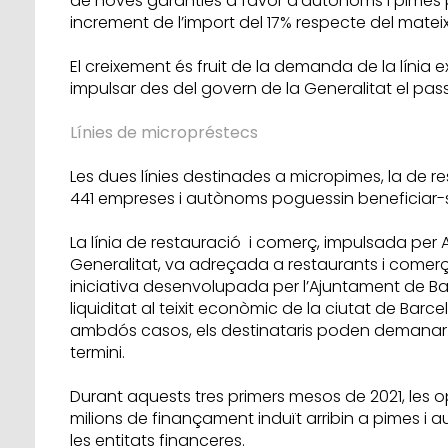
de noves garanties a favor d'autònoms i pimes p
increment de l’import del 17% respecte del matei
El creixement és fruit de la demanda de la línia e
impulsar des del govern de la Generalitat el pass
Línies de micropréstecs
Les dues línies destinades a micropimes, la de r
441 empreses i autònoms poguessin beneficiar-se 
La línia de restauració i comerç, impulsada per A
Generalitat, va adreçada a restaurants i comerç
iniciativa desenvolupada per l’Ajuntament de Barce
liquiditat al teixit econòmic de la ciutat de Barc
ambdós casos, els destinataris poden demanar e
termini.
Durant aquests tres primers mesos de 2021, les 
milions de finançament induït arribin a pimes i 
les entitats financeres.