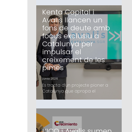
Kenta Capital i
Avalis llancen un
fons de deute amb
focus exclusiu a
Catalunya per
impulsar el
creixement de les
pimes
junio 2026
Es tracta d’un projecte pioner a
Catalunya que apropa el
finançament alternatiu a les pimes
catalanes, en el qual Avalis i Kenta
Capital fa mesos que treballen i
que compta amb el suport d’un
grup d’inversors, tant family offices
com institucionals,
L’ICO i Avalis sumen