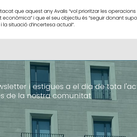
stacat que aquest any Avalis “vol prioritzar les operacions
itat econòmica” i que el seu objectiu és “seguir donant supor
 la situació d’incertesa actual”.
letter i estigues a el dia de tota l'act
s de la nostra comunitat