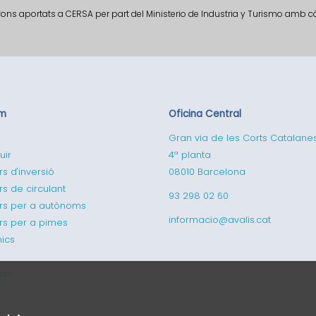
fons aportats a CERSA per part del Ministerio de Industria y Turismo amb 
em
Oficina Central
Gran via de les Corts Catalane
uir
4ª planta
rs d'inversió
08010 Barcelona
rs de circulant
93 298 02 60
ers per a autònoms
informacio@avalis.cat
ers per a pimes
ics
ran