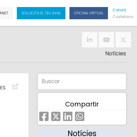
Cat
Alà
ANET
SOL·LICITA EL TEU AVAL
OFICINA VIRTUAL
Cas
Tellano
Notícies
IES
Compartir
Notícies