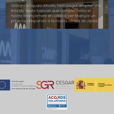
poder disposar d’un finançament de circulant
Gràcies a l’ajuda d’Avalis, hem pogut ampliar una
suficient per a cobrir les nostres necessitats. El seu
Segufoc
línia de deute bancari que complementa el
suport ha facilitat la possibilitat d’oferir als nostres
nostre finançament en capital, per finançar un
proveïdors la confiança requerida per a finançar-
Avalis de Catalunya ha sigut una eina que ens ha
projecte d’expansió a la nostra clínica de Lleida.
se.
permès facilitats per a obtenir el finançament