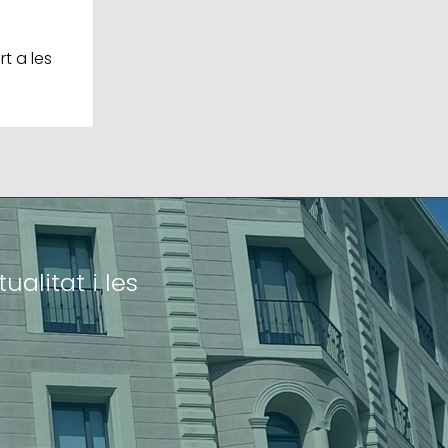
t a les
ualitat i les