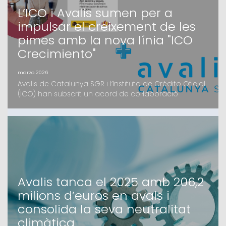
L’ICO i Avalis sumen per a
impulsar el creixement de les
pimes amb la nova línia "ICO
Crecimiento"
marzo 2026
Avalis de Catalunya SGR i l’Instituto de Crédito Oficial
(ICO) han subscrit un acord de col·laboració
estratègic per facilitar l’accés al finançament de les
pimes catalanes. Mitjançant la nova eina digital ICO
Crecimiento, les petites i mitjanes empreses podran
accedir a recursos en condicions preferents i amb el
suport de la garantia d’Avalis.L’ob
Avalis tanca el 2025 amb 206,2
milions d’euros en avals i
consolida la seva neutralitat
climàtica