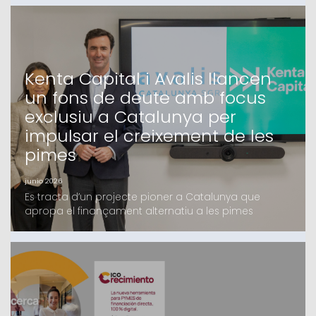
Kenta Capital i Avalis llancen
un fons de deute amb focus
exclusiu a Catalunya per
impulsar el creixement de les
pimes
junio 2026
Es tracta d’un projecte pioner a Catalunya que
apropa el finançament alternatiu a les pimes
catalanes, en el qual Avalis i Kenta Capital fa mesos
que treballen i que compta amb el suport d’un grup
d’inversors, tant family offices com institucionals,
majoritàriament catalansEl fons, que oferirà
finançament de fins a 4 milions d’euros en
condicions c