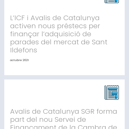
L’ICF i Avalis de Catalunya
activen nous préstecs per
finançar l’adquisició de
parades del mercat de Sant
Ildefons
octubre 2021
• La nova línia de préstecs va destinada als autònoms,
autònomes i pimes als qui s’ha adjudicat una parada
al mercat municipal de Sant Ildefons (Cornellà de
Llobregat). • Els préstecs, de fins a 250.000 euros,
comptaran amb l’aval d’Avalis. Barcelona, 21 d’octubre
de 2021.- L’Institut Català de Finances (ICF) i Avalis de
Catalunya activen una nova
Avalis de Catalunya SGR forma
part del nou Servei de
Finançament de la Cambra de