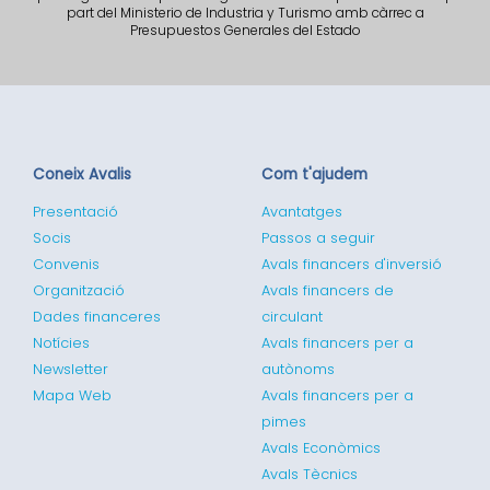
part del Ministerio de Industria y Turismo amb càrrec a
Presupuestos Generales del Estado
Coneix Avalis
Com t'ajudem
Presentació
Avantatges
Socis
Passos a seguir
Convenis
Avals financers d'inversió
Organització
Avals financers de
Dades financeres
circulant
Notícies
Avals financers per a
Newsletter
autònoms
Mapa Web
Avals financers per a
pimes
Avals Econòmics
Avals Tècnics