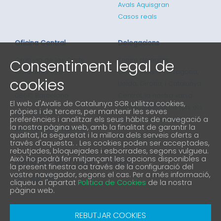
Avals Aquisgran
Casos reals
Oficina Central
Delegacions
Consentiment legal de
Gran via de les Corts
Tenim delegats
Catalanes 635
comercials a Tarragona,
cookies
4ª planta
Lleida, Girona, i Catalunya
08010 Barcelona
Central, la nostra xarxa
El web d'Avalis de Catalunya SGR utilitza cookies,
comercial cobreix tots els
pròpies i de tercers, per mantenir les seves
93 298 02 60
preferències i analitzar els seus hàbits de navegació a
punts de Catalunya
la nostra pàgina web, amb la finalitat de garantir la
informacio@avalis.cat
qualitat, la seguretat i la millora dels serveis oferts a
901 900 214
través d'aquesta. . Les cookies poden ser acceptades,
rebutjades, bloquejades i esborrades, segons vulgueu.
Això ho podrà fer mitjançant les opcions disponibles a
Forma part de la nostra comunitat
la present finestra oa través de la configuració del
vostre navegador, segons el cas. Per a més informació,
cliqueu a l'apartat
Politica de Cookies
de la nostra
pàgina web.
Avís Legal
Política de protecció de privacitat
REBUTJAR COOKIES
Política de Cookies
Canal denúncia