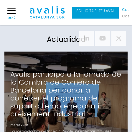
Cat
SOL·LICITA EL TEU AVAL
Cas
MENÚ
Actualidad
Avalis participa a la jornada de
la Cambra de Comerç de
Barcelona per donar a
conèixer el programa de
suport a l'emprenedoria i
creixement industrial
marzo 2022
La jornada ha permès a Avalis presentar aquest