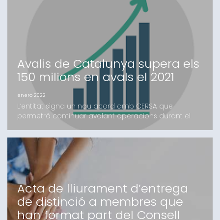
d’Economia i Hisenda han signat un conveni de col
Avalis de Catalunya supera els
150 milions en avals el 2021
enero 2022
L’entitat signa un nou acord amb CERSA que
permetrà continuar avalant operacions durant el
2022 Barcelona, 19 de gener de 2022.- Avalis de
Catalunya ha tancat el 2021 amb un total de 2.450
noves operacions per valor de 153 milions d’euros a
favor de pimes i autònoms. A més, l’entitat ha
augmentat de forma significativa el nombre de
clients.Els ava
Acta de lliurament d’entrega
de distinció a membres que
han format part del Consell