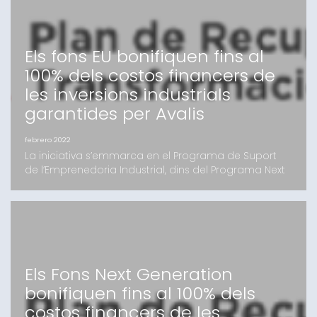
Socials, l’Agència de l’Habitatge de Cata
Els fons EU bonifiquen fins al
100% dels costos financers de
les inversions industrials
garantides per Avalis
febrero 2022
La iniciativa s’emmarca en el Programa de Suport
de l’Emprenedoria Industrial, dins del Programa Next
Generation EU - Pla de Recuperació, Transformació i
ResiliènciaLa bonificació pot arribar a permetre que
el cost financer de l’operació sigui del 0% Avalis vol
ajudar les pimes a créixer i contribuir a rellançar
l’economia després de la crisi gener
Els Fons Next Generation
bonifiquen fins al 100% dels
costos financers de les