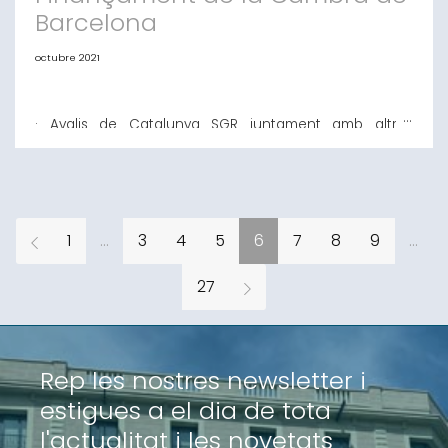
Barcelona
octubre 2021
· Avalis de Catalunya SGR juntament amb altres
entitats aportaran solucions financeres pels diferents
projectes empresarials que contactin amb el
Servei Barcelona, 15 d’octubre del 2021.- Avalis de
Catalunya SGR juntament amb més de 20 entitats del
món financer, públic i privat, aportaran solucions
financeres per ajudar a les empreses en l’àmbit fi
1
...
3
4
5
6
7
8
9
...
27
Rep les nostres newsletter i
estigues a el dia de tota
l'actualitat i les novetats