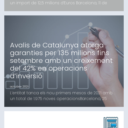
un import de 12,5 milions d’Euros Barcelona, 11 de
novembre de 2021.- Des de la posada en marxa a
l’octubre de 2020 s’ha consumit un 80 % de la línia B-
Crèdits, beneficiant a micropimes i autònoms de la
ciutat de Barcelona.L’import dels préstecs és de
12.500 euros i té un termini de 5 anys, amb
Avalis de Catalunya atorga
garanties per 135 milions fins
setembre amb un creixement
del 42% en operacions
d’inversió
octubre 2021
L’entitat tanca els nou primers mesos de 2021 amb
un total de 1.975 noves operacionsBarcelona, 25
d’octubre de 2021.- Avalis de Catalunya ha atorgat
garanties per valor de 135 milions d’euros a favor
d’autònoms i pimes durant els primers nou mesos
de 2021, amb un creixement del 42% en operacions
d’inversió respecte del mateix període de l’any anter