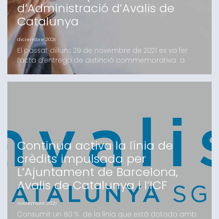
d’Administració d’Avalis de
Catalunya
diciembre 2021
El passat dilluns 29 de novembre de 2021 es va fer
l’acta d’entrega de distinció commemorativa a
varis membres que han deixat de formar part
aquest darrer any del Consell d’Administració
d’Avalis de Catalunya. L’entrega la va realitzar el
President del Consell d’Administració el Sr. Jordi Òliva
Ritort juntament amb el Conseller Delegat el Sr. Jos
Continua activa la línia de
crèdits impulsada per
L’Ajuntament de Barcelona,
Avalis de Catalunya i l’ICF
noviembre 2021
Consumit un 80 % de la línia que està dotada amb