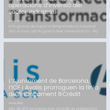
operacions d’inversió del
sector industrial
enero 2022
 Programa de Suport a l’emprenedoria Industrial,
dins el marc del Programa Next Generation EU - Pla
de Recuperació, Transformació i Resiliència  La
bonificació pot arribar a permetre que el cost
financer total de l’operació sigui del 0% Barcelona, 31
de gener de 2022.- Avalis de Catalunya, SGR a través
del Programa de Suport a l’emprenedoria Indu
L’Ajuntament de Barcelona,
l’ICF i Avalis prorroguen la línia
de finançament B·Crèdit
enero 2022
Més de 800 empreses han accedit als préstecsDes