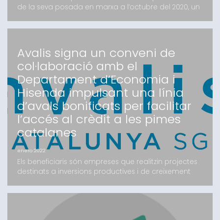
de la seva posada en marxa a l’octubre del 2020, un
total de 839 micropimes i persones treballadores
autònomes han accedit a aquesta línia de
finançament per cobrir necessitats de liquidat
derivades de la Covid-19Aquesta línia de
Avalis signa un conveni de
finançament ha permès destinar prop de 10,5
col·laboració amb el
milions d’euros per donar su
Departament d’Economia i
Hisenda impulsant una línia
d’avals bonificats per facilitar
l’accés al crèdit a les pimes
catalanes
enero 2022
Els beneficiaris són empreses que realitzin projectes
destinats a inversions productives i de creixement
empresarialLa bonificació és del 50% de la comissió
anual d’Avalis pels 5 primers anys i també del 50 %
de la mutualitatBarcelona, 27 de gener del 2022.-
Avalis de Catalunya, SGR i el Departament