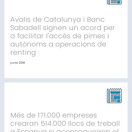
Finances (ICF) i Bankia han renovat el seu conveni
marco de col·laboració un any més p
Avalis de Catalunya i Banc
Sabadell signen un acord per
a facilitar l'accés de pimes i
autònoms a operacions de
renting
junio 2018
Avalis de Catalunya i Banc Sabadell signen un acord
per a facilitar l'accés de pimes i autònoms a
operacions de renting Barcelona, 25 de juny de
2018.- Avalis de Catalunya, societat de garantia
recíproca i Banc Sabadell han signat un acord que té
com a objectiu facilitar l'accés de pimes i autònoms a
operacions de renting mitjançant contra
Més de 171.000 empreses
crearan 514.000 llocs de treball
a Espanya si aconsegueixen el