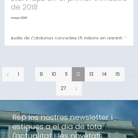
de 2018
mayo 2018
Avalis de Catalunya concedeix 1,5 milions en garanties
a 6 start-ups en el primer trimestre de 2018 L'entitat
destinarà fins a 10 milions aquest any a avalar a
empreses joves amb alt potencial de creixement però
amb dificultats per accedir al crèdit Barcelona, 3 de
maig de 2018.- Avalis de Catalunya Societat de
Garantia Recíproca (S.G.R) ha
1
...
9
10
11
12
13
14
15
...
27
Rep les nostres newsletter i
estigues a el dia de tota
l'actualitat i les novetats