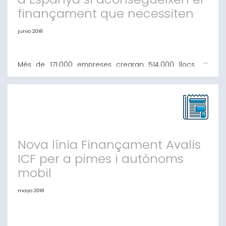
finançament que necessiten
junio 2018
Més de 171.000 empreses crearan 514.000 llocs de
treball a Espanya si aconsegueixen el finançament
que necessiten El VI Informe sobre Finançament de la
Pime a Espanya, adverteix menors dificultats per a les
empreses a l'hora de donar resposta a les seves
necessitats de finançament, ara se situa en el 39,2%.
Amb les premisses que s'apunten en
Nova línia Finançament Avalis
ICF per a pimes i autònoms
mobil
mayo 2018