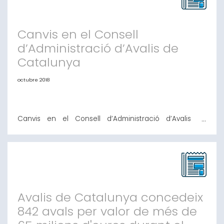
un 12,4% més que en el mateix període de l'any anterior
Les operacions avalades per l
Canvis en el Consell
d’Administració d’Avalis de
Catalunya
octubre 2018
Canvis en el Consell d’Administració d’Avalis de
Catalunya El passat mes de Setembre, el Sr. Manel
López Arranz va deixar de ser membre del Consell
d’Administració d’Avalis de Catalunya atesa la jubilació
de les seves responsabilitats a BANKIA. El Sr. López
Arranz es va incorporar com a membre del Consell
d’Avalis el juny de 2013 i la seva darr
Avalis de Catalunya concedeix
842 avals per valor de més de