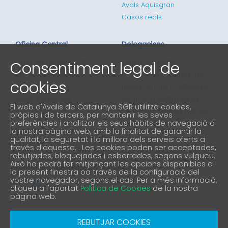
Avals Aquisgran
Casos reals
Oficina Central
Delegacions
Consentiment legal de
Gran via de les Corts
Tenim delegats
Catalanes 635
comercials a Tarragona,
cookies
4ª planta
Lleida, Girona, i Catalunya
08010 Barcelona
Central, la nostra xarxa
El web d'Avalis de Catalunya SGR utilitza cookies,
comercial cobreix tots els
pròpies i de tercers, per mantenir les seves
93 298 02 60
preferències i analitzar els seus hàbits de navegació a
punts de Catalunya
la nostra pàgina web, amb la finalitat de garantir la
informacio@avalis.cat
qualitat, la seguretat i la millora dels serveis oferts a
901 900 214
través d'aquesta. . Les cookies poden ser acceptades,
rebutjades, bloquejades i esborrades, segons vulgueu.
Això ho podrà fer mitjançant les opcions disponibles a
Forma part de la nostra comunitat
la present finestra oa través de la configuració del
vostre navegador, segons el cas. Per a més informació,
cliqueu a l'apartat
Politica de Cookies
de la nostra
pàgina web.
Avís Legal
Política de protecció de privacitat
REBUTJAR COOKIES
Política de Cookies
Canal denúncia