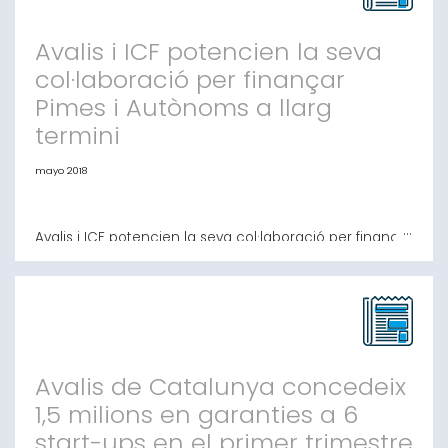
Avalis i ICF potencien la seva
col·laboració per finançar
Pimes i Autònoms a llarg
termini
mayo 2018
Avalis i ICF potencien la seva col·laboració per finançar
Pimes i Autònoms a llarg termini L’objectiu és facilitar el
finançament tant per inversió com per a circulant en
format préstec Barcelona, 3 de maig de 2018.- Avalis
de Catalunya Societat de Garantia Recíproca (S.G.R)
conjuntament amb l’Institut Català de Finances (ICF)
estenen el
Avalis de Catalunya concedeix
1,5 milions en garanties a 6
start-ups en el primer trimestre