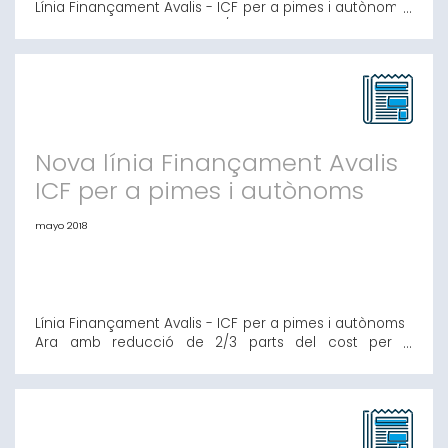
Línia Finançament Avalis - ICF per a pimes i autònoms
Ara amb reducció de 2/3 parts del cost per a
operacions productives i de creixement. Consulta les
condicions aquí. Avalis de Catalunya i l’Institut Català
de Finances amb aquesta línia us ofereix Condicions
Preferencials: Préstec per a inversió fins a 10 anys
Préstec per a circulant
Nova línia Finançament Avalis
ICF per a pimes i autònoms
mayo 2018
Línia Finançament Avalis - ICF per a pimes i autònoms
Ara amb reducció de 2/3 parts del cost per a
operacions productives i de creixement. Consulta les
condicions aquí. Avalis de Catalunya i l’Institut Català
de Finances amb aquesta línia us ofereix Condicions
Preferencials: · Préstec per a inversió fins a 10 anys ·
Préstec per a circu