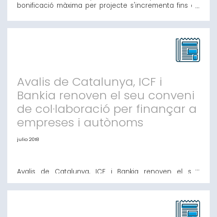
bonificació màxima per projecte s'incrementa fins als
800€ Després de la signatura de la resolució de la
línia per a les dones empresàries i emprenedores
d'aquest exercici 2018 s'ha produït un canvi en la
bonificació màxima per projecte que passa de 500€ a
800€. L'objectiu principal d'aques
Avalis de Catalunya, ICF i
Bankia renoven el seu conveni
de col·laboració per finançar a
empreses i autònoms
julio 2018
Avalis de Catalunya, ICF i Bankia renoven el seu
conveni de col·laboració per finançar a empreses i
autònoms L'acord contempla el finançament tant per
a inversió com para circulant Barcelona, 5 de juliol de
2018.- Avalis de Catalunya, el Institut Català de