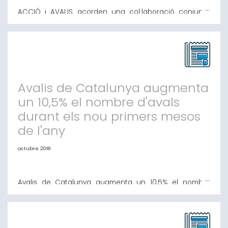
ACCIÓ i AVALIS acorden una col·laboració conjunta
per donar assessorament a l’accés al crèdit ACCIÓ,
l’agència per a la competitivitat de l’empresa
depenent del Departament d’Empresa i Coneixement,
juntament amb Avalis de Catalunya, han signat un
acord de col·laboració per a la utilització de les
delegacions territorials d’ACCIÓ a territori català
Avalis de Catalunya augmenta
un 10,5% el nombre d'avals
durant els nou primers mesos
de l'any
octubre 2018
Avalis de Catalunya augmenta un 10,5% el nombre
d'avals durant els nou primers mesos de l'any La SGR
ha emès un total de 1.269 avals fins a setembre per
valor de 98.400.030 euros Un total de 746 pimes i
autònoms han pogut accedir al crèdit gràcies a Avalis,