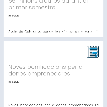
65 milions d'euros durant el
primer semestre
julio 2018
Avalis de Catalunya concedeix 842 avals per valor de
més de 65 milions d'euros durant el primer semestre
Més de 127 milions d'euros de finançament han arribat
a pimes i autònoms en els sis primers mesos de l'any
en compartir les operacions amb les entitats
financeres En la seva ferma aposta per les start-ups,
l'entitat va formal
Noves bonificacions per a
dones emprenedores
julio 2018
Noves bonificacions per a dones emprenedores La