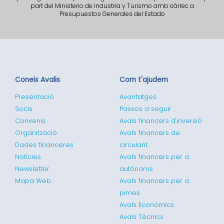
part del Ministerio de Industria y Turismo amb càrrec a
Presupuestos Generales del Estado
Coneix Avalis
Com t'ajudem
Presentació
Avantatges
Socis
Passos a seguir
Convenis
Avals financers d'inversió
Organització
Avals financers de
Dades financeres
circulant
Notícies
Avals financers per a
Newsletter
autònoms
Mapa Web
Avals financers per a
pimes
Avals Econòmics
Avals Tècnics