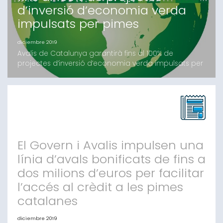
d’inversió d’economia verda
impulsats per pimes
diciembre 2019
Avalis de Catalunya garantirà fins al 100% de
projectes d’inversió d’economia verda impulsats per
pimesLes operacions, amb un import màxim de
500.000 euros, han d’estar relacionades amb
energies renovables, eficiència energètica, reciclatge
i tractament de residusBarcelona, 5 de desembre
del 2019.- Avalis de Catalunya, Societat de Garantia
Recíproc
El Govern i Avalis impulsen una
línia d’avals bonificats de fins a
dos milions d’euros per facilitar
l’accés al crèdit a les pimes
catalanes
diciembre 2019