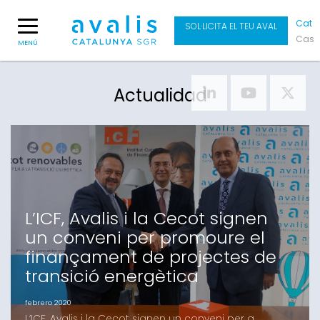
Cat
SOL·LICITA EL TEU AVAL
Cas
MENÚ
Actualidad
L’ICF, Avalis i la Cecot signen
un conveni per promoure el
finançament de projectes de
transició energètica
febrero 2020
L’ICF, Avalis i la Cecot signen un conveni per a