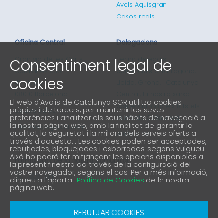
Avals Aquisgran
Casos reals
Oficina Central
Delegacions
Consentiment legal de
Gran via de les Corts
Tenim delegats
Catalanes 635
comercials a Tarragona,
cookies
4ª planta
Lleida, Girona, i Catalunya
08010 Barcelona
Central, la nostra xarxa
El web d'Avalis de Catalunya SGR utilitza cookies,
comercial cobreix tots els
pròpies i de tercers, per mantenir les seves
93 298 02 60
preferències i analitzar els seus hàbits de navegació a
punts de Catalunya
la nostra pàgina web, amb la finalitat de garantir la
informacio@avalis.cat
qualitat, la seguretat i la millora dels serveis oferts a
901 900 214
través d'aquesta. . Les cookies poden ser acceptades,
rebutjades, bloquejades i esborrades, segons vulgueu.
Això ho podrà fer mitjançant les opcions disponibles a
Forma part de la nostra comunitat
la present finestra oa través de la configuració del
vostre navegador, segons el cas. Per a més informació,
cliqueu a l'apartat
Politica de Cookies
de la nostra
pàgina web.
Avís Legal
Política de protecció de privacitat
REBUTJAR COOKIES
Política de Cookies
Canal denúncia