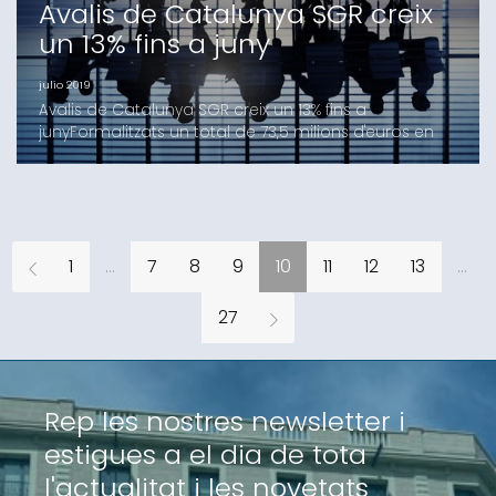
Avalis de Catalunya SGR creix
un 13% fins a juny
julio 2019
Avalis de Catalunya SGR creix un 13% fins a
junyFormalitzats un total de 73,5 milions d'euros en
avals durant el primer semestre de 2019La SGR ha
avalat a 567 clients, un 9% més que en el mateix
període de l'any anterior, concedint un total de 926
avalsLes operacions avalades per la identitat han
permès que més de 147 milions de finançament
1
...
7
8
9
10
11
12
13
...
induït
27
Rep les nostres newsletter i
estigues a el dia de tota
l'actualitat i les novetats