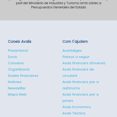
part del Ministerio de Industria y Turismo amb càrrec a
Presupuestos Generales del Estado
Coneix Avalis
Com t'ajudem
Presentació
Avantatges
Socis
Passos a seguir
Convenis
Avals financers d'inversió
Organització
Avals financers de
Dades financeres
circulant
Notícies
Avals financers per a
Newsletter
autònoms
Mapa Web
Avals financers per a
pimes
Avals Econòmics
Avals Tècnics