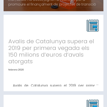
promoure el finançament de projectes de transició
energèticaL’objectiu de l’acord de col·laboració és
promoure i impulsar la transició energètica de les
empreses a través del finançament que l’ICF i Avalis
posen a disposició del teixit empresarial
catalàL’Oficina de Renovables de la Cecot farà de
nex
Avalis de Catalunya supera el
2019 per primera vegada els
150 milions d’euros d’avals
atorgats
febrero 2020
Avalis de Catalunya supera el 2019 per primera
vegada els 150 milions d’euros d’avals atorgats
L’entitat assoleix el 2019 la xifra més alta de la seva
trajectòria, facilitant avals a més de 1.000 pimes i
autònoms Barcelona, 3 de febrer del 2019.- Avalis de