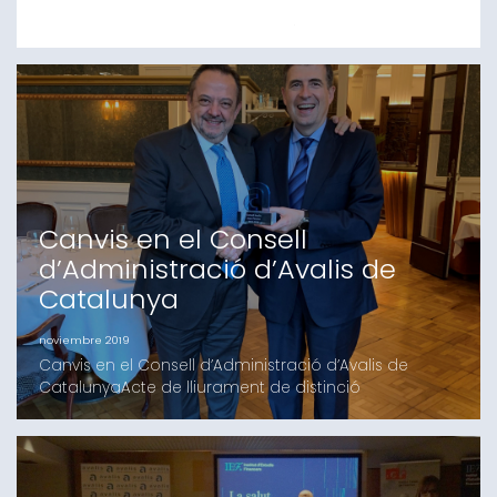
El Govern i Avalis impulsen una línia d’avals bonificats
de fins a dos milions d’euros per facilitar l’accés al
crèdit a les pimes catalanes Els beneficiaris són
empreses que realitzin projectes destinats a inversions
productives i de creixement empresarial La previsió és
que gràcies a aquesta línia es podran avalar al voltant
de 147 operacions
Canvis en el Consell
d’Administració d’Avalis de
Catalunya
noviembre 2019
Canvis en el Consell d’Administració d’Avalis de
CatalunyaActe de lliurament de distinció
commemorativa per part del President d’Avalis Sr.
Josep Ramón Sanromà al Sr. Joan Perona Martínez.El
Sr. Joan Perona Martínez ha deixat de ser membre
del Consell d’Administració d’Avalis de Catalunya