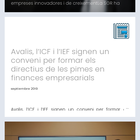
empreses innovadores i de creixementLa SGR ha
concedit 107 milions en 1.270 avals a 756 clients en
aquest períodeLes operacions avalades per l’entitat
han permès que més de 219 milions de finançament
induït arribin a pimes i autònomsBarcelona, 14
d’octubre del 2019.- Avalis de Catalunya ha form
Avalis, l’ICF i l’IEF signen un
conveni per formar els
directius de les pimes en
finances empresarials
septiembre 2019
Avalis, l’ICF i l’IEF signen un conveni per formar els
directius de les pimes en finances empresarials El
curs “El dia a dia de les pimes” pretén millorar la
formació dels gerents de les pimes catalanes, oferint-
los coneixements que els permetin una millor gestió
financera de les seves companyies Barcelona, 20 de