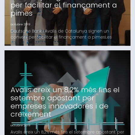
per facilitar el finançament a
pimes
octubre 2019
Deutsche Bank i Avalis de Catalunya signen un
conveni per facilitar el finançament a pimesLes
pimes podran sol·licitar préstecs a Deutsche Bank
comptant amb el suport de la societat de garantia
recíprocaBarcelona, 29 d’octubre de 2019. Deutsche
Bank i Avalis de Catalunya han signat un conveni
marc de col·laboració per a facilitar el finançament
de
Avalis creix un 8,2% més fins el
setembre apostant per
empreses innovadores i de
creixement
octubre 2019
Avalis creix un 8,2% més fins el setembre apostant per