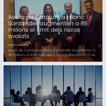
setembre del 2019.- L’Instit
Avalis de Catalunya i Banc
Santander augmenten a 85
milions el límit dels riscos
avalats
septiembre 2019
Avalis de Catalunya i Banc Santander augmenten a
85 milions el límit dels riscos avalatsBarcelona, 13 de
setembre de 2019.- Avalis de Catalunya, Societat de
Garantia Recíproca (S.G.R), i Banc Santander han
renovat l'acord de col·laboració financera que van
subscriure en 2014 i han augmentat a 85 milions
d'euros l'import màxim dels riscos avalats al