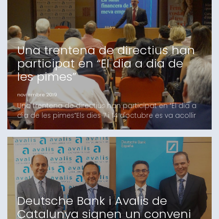
atesa la jubilació de les seves responsabilitats a
BBVA.El S
Una trentena de directius han
participat en “El dia a dia de
les pimes”
noviembre 2019
Una trentena de directius han participat en “El dia a
dia de les pimes”Els dies 7 i 14 d'octubre es va acollir
la 1a edició de “El dia de les pimes” organitzat per
Avalis de Catalunya S.G.R., juntament amb l´institut
Català de Finances (ICF) i l’institut d´Estudis Financers
(IEF), amb l´objectiu de capacitar els gerents de les
pimes i impulsar una
Deutsche Bank i Avalis de
Catalunya signen un conveni