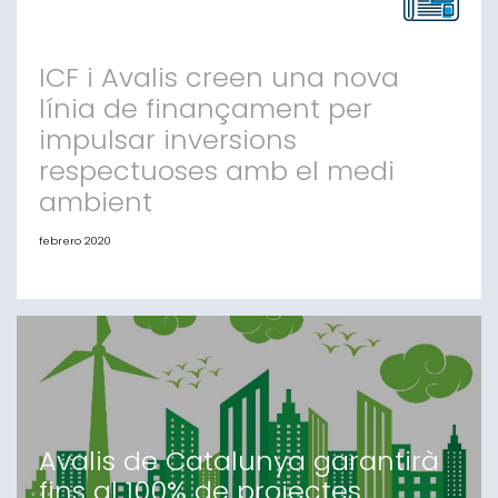
Catalunya ha tancat el 2019 amb una formalització de
garanties de 151 milions d’eur
ICF i Avalis creen una nova
línia de finançament per
impulsar inversions
respectuoses amb el medi
ambient
febrero 2020
L’ICF i Avalis creen una nova línia de finançament per
impulsar inversions respectuoses amb el medi ambient
Els préstecs, de fins a 500.000 euros, serviran per
finançar pimes catalanes que promoguin projectes
d’eficiència energètica i d’autoconsum d’energia
fotovoltaica, renovables, reciclatge i tractament de
residus, entre altres. Barcelona, 3
Avalis de Catalunya garantirà
fins al 100% de projectes